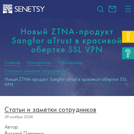
Новый ZTNA-продукт
Sangfor aTrust в красивой
обертке SSL VPN
Главная
Материалы
Публикации
Статьи и заметки сотрудников
Новый ZTNA-продукт Sangfor aTrust в красивой обертке SSL
VPN
Статьи и заметки сотрудников
29 ноября 2024
Автор:
Виталий Павленко