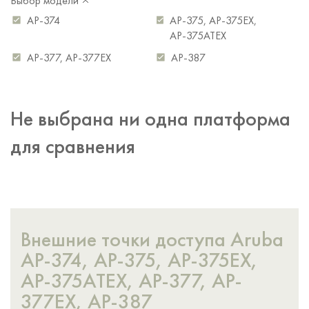
Выбор модели
Fast Ethernet, RJ45 (максимум)
—
1x1,
2x2,
2x2,
2x2
4x4
4x4
AP-374
AP-375
,
AP-375EX
,
1
AP-375ATEX
1
Gigabit Ethernet, RJ45
1
1
1
(максимум)
AP-377
,
AP-377EX
AP-387
1
1
1
1
Gigabit Ethernet, SFP (максимум)
—
1
1
Не выбрана ни одна платформа
для сравнения
Внешние точки доступа Aruba
AP-374, AP-375, AP-375EX,
AP-375ATEX, AP-377, AP-
377EX, AP-387