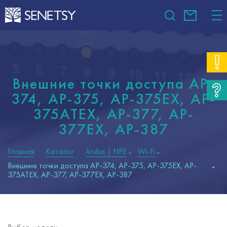
802.11ac Wave 1
—
—
—
—
802.11ac Wave 2
—
—
—
—
802.11ax (
Wi-Fi
6)
+
+
+
+
Максимальная пропускная
+
+
+
+
способность
Внешние точки доступа AP-
+
+
+
+
374, AP-375, AP-375EX, AP-
Количество пространственных
потоков
+
—
+
+
375ATEX, AP-377, AP-
Внутренняя потолочная
—
—
—
—
377EX, AP-387
Внутренняя настенная
2
3,37
2
2
Гбит/
Гбит/
Гбит/
Гбит/
Главная
Каталог
Aruba | HPE
Wi-Fi
Внешняя
с
с
с
с
Внешние точки доступа AP-374, AP-375, AP-375EX, AP-
375ATEX, AP-377, AP-377EX, AP-387
Встроенные антенны
4
2
4
4
Внешние антенны
—
+
+
+
Конфигурация антенн
+
—
—
—