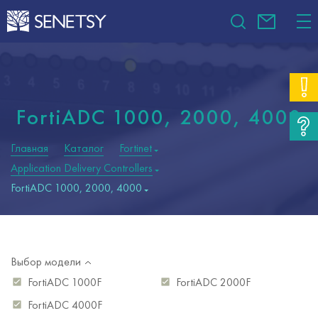
FortiADC 1000, 2000, 4000
Главная
Каталог
Fortinet
Application Delivery Controllers
FortiADC 1000, 2000, 4000
Выбор модели
FortiADC 1000F
FortiADC 2000F
FortiADC 4000F