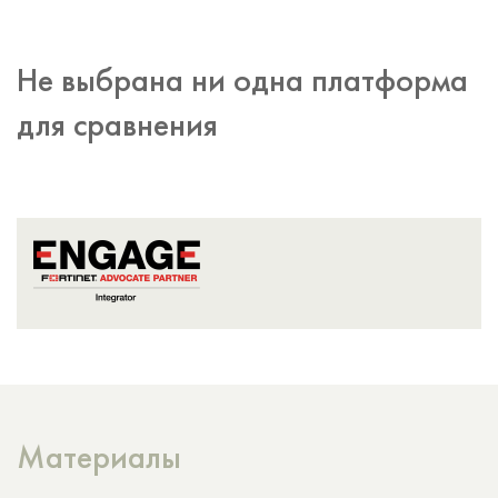
2,5-Gigabit Ethernet, RJ45
4×4
2×2
PoE/PoE+/PoE++ (максимум)
4×4
Не выбрана ни одна платформа
для сравнения
Материалы