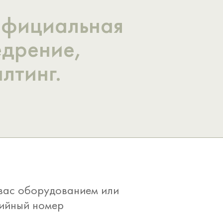
Официальная
едрение,
лтинг.
 вас оборудованием или
рийный номер