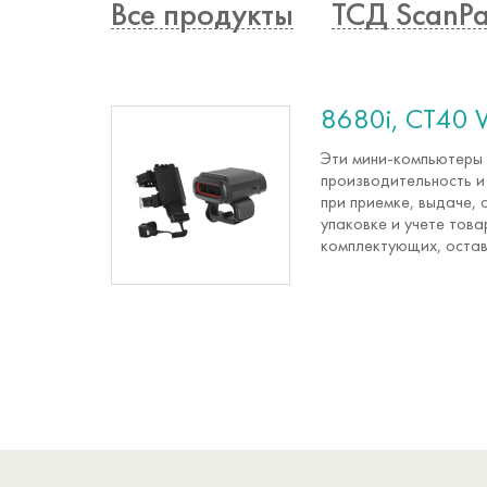
Все продукты
ТСД ScanPa
8680i, CT40 
Эти
мини-компьютеры
производительность и
при приемке, выдаче, 
упаковке и учете тов
комплектующих, остав