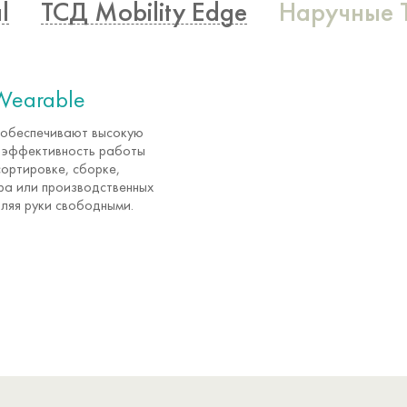
l
ТСД Mobility Edge
Наручные 
Wearable
обеспечивают высокую
 эффективность работы
сортировке, сборке,
ара или производственных
ляя руки свободными.