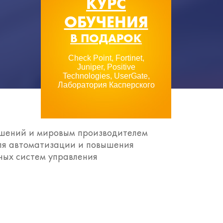
КУРС
ОБУЧЕНИЯ
В ПОДАРОК
Check Point, Fortinet,
Juniper, Positive
Technologies, UserGate,
Лаборатория Касперского
ешений и мировым производителем
ля автоматизации и повышения
ных систем управления