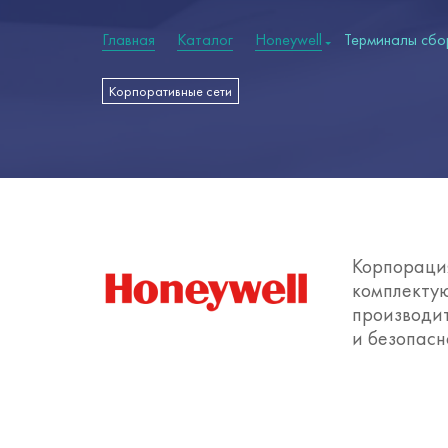
Главная
Каталог
Honeywell
Терминалы сбо
Корпоративные сети
Корпораци
комплекту
производит
и безопасн