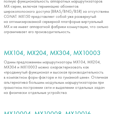
полную функциональность аппаратных маршрутизаторов
MX-серии
, включая терминацию абонентов
широкополосного доступа (BRAS/BNG/BSR) за отсутствием
CGNAT. MX150 представляет собой уже развернутый
на оптимизированной серверной платформе виртуальный
MX и не имеет аппаратной фабрики коммутации, что сильно
ограничивает его производительность.
MX104, MX204, MX304, MX10003
Одним предложением маршрутизаторы MX104, MX204,
MX304 и MX10003 можно охарактеризовать как
«продвинутый функционал и высокая производительность
в компактном
форм-факторе
и по гуманной цене». Отличная
альтернатива большим модульным маршрутизаторам при
грамотном построении сети и выделении отдельных задач
на физически отдельные устройства.
MX10004, MX10008, MX10016