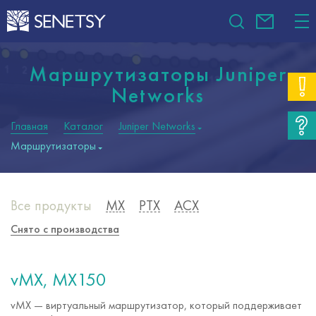
Маршрутизаторы Juniper
Networks
Главная
Каталог
Juniper Networks
Маршрутизаторы
Все продукты
MX
PTX
ACX
Снято с производства
vMX, MX150
vMX — виртуальный маршрутизатор, который поддерживает