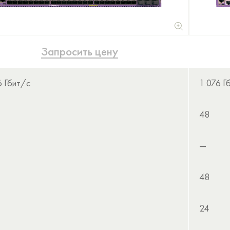
Запросить цену
6 Гбит/с
1 076 Г
48
—
48
24