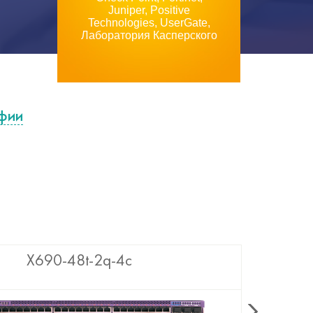
Juniper, Positive
Technologies, UserGate,
Лаборатория Касперского
фии
X690-48t-2q-4c