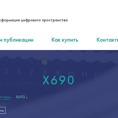
сформация цифрового пространства
и публикации
Как купить
Контакт
X690
аторы
X690
ети