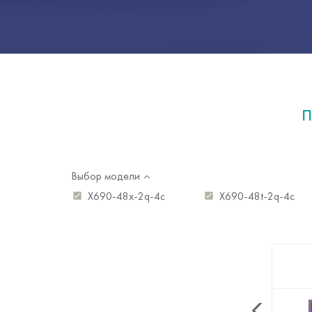
П
Выбор модели
X690-48x-2q-4c
X690-48t-2q-4c