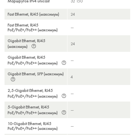
Маршрутов IPv4 unicast
32 150
32 150
32 150
32 150
32 150
32 150
Fast Ethernet, RJ45 (максимум)
24
—
—
48
—
—
Fast Ethernet, RJ45
—
24
24
—
48
48
PoE/PoE+/PoE++ (максимум)
Gigabit Ethernet, RJ45
24
—
—
48
—
—
(максимум)
Gigabit Ethernet, RJ45
—
24
24
—
48
48
PoE/PoE+/PoE++ (максимум)
Gigabit Ethernet, SFP (максимум)
4
4
4
4
4
4
2,5-Gigabit Ethernet, RJ45
—
—
8
—
—
16
PoE/PoE+/PoE++ (максимум)
5-Gigabit Ethernet, RJ45
—
—
8
—
—
—
PoE/PoE+/PoE++ (максимум)
10-Gigabit Ethernet, RJ45
—
—
8
—
—
—
PoE/PoE+/PoE++ (максимум)