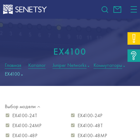
EX4100
Главная
Каталог
Juniper Networks
Коммутаторы
EX4100
Выбор модели
EX4100-24T
EX4100-24P
EX4100-24MP
EX4100-48T
EX4100-48P
EX4100-48MP