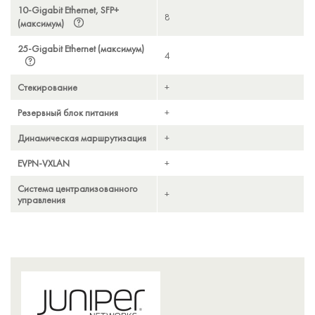
10-Gigabit Ethernet, SFP+
8
8
8
8
8
8
(максимум)
25-Gigabit Ethernet (максимум)
4
4
4
4
4
4
Стекирование
+
+
+
+
+
+
Резервный блок питания
+
+
+
+
+
+
Динамическая маршрутизация
+
+
+
+
+
+
EVPN-VXLAN
+
+
+
+
+
+
Система централизованного
+
+
+
+
+
+
управления