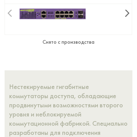
Снято с производства
Снято с производства
Снято с производства
Снято с производства
Нестекируемые гигабитные
коммутаторы доступа, обладающие
продвинутыми возможностями второго
уровня и неблокируемой
коммутационной фабрикой. Специально
разработаны для подключения