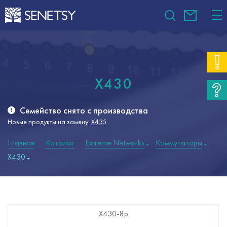
X430
Семейство снято с производства
Новые продукты на замену:
X435
Главная
Каталог
Extreme Networks
Коммутаторы
X430
X430-48T
X430-24p
X430-24t
X430-8p