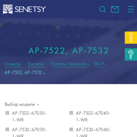
AP-7522, AP-7532
Главная
Каталог
Extreme Networks
Wi-Fi
AP-7522, AP-7532
Выбор модели
AP-7522-67030-
AP-7522-67040-
1-WR
1-WR
AP-7532-67030-
AP-7532-67040-
1-WR
1-WR