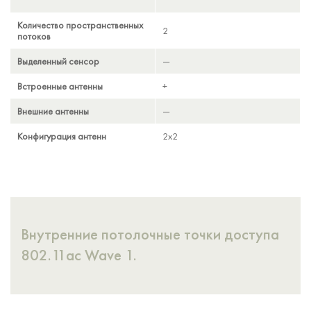
Количество пространственных
2
2
3
3
потоков
Выделенный сенсор
—
—
—
—
Встроенные антенны
+
—
+
—
Внешние антенны
—
+
—
+
Конфигурация антенн
2x2
2x2
3x3
3x3
Внутренние потолочные точки доступа
802.11ac Wave 1.