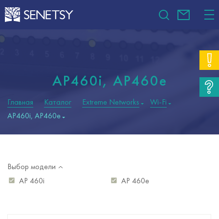
AP460i, AP460e
Главная
Каталог
Extreme Networks
Wi-Fi
AP460i, AP460e
Выбор модели
AP 460i
AP 460e