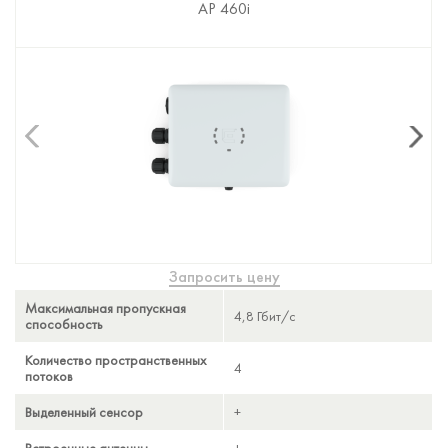
AP 460e
AP 460i
Запросить цену
Максимальная пропускная
4,8 Гбит/с
4,8 Гбит/с
способность
Количество пространственных
4
4
потоков
Выделенный сенсор
+
+