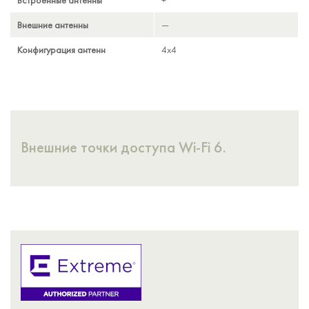
Встроенные антенны
+
—
Внешние антенны
—
+
Конфигурация антенн
4x4
4x4
Внешние точки доступа
Wi-Fi
6.